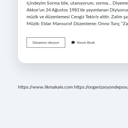
içindeyim Sorma bile, utanıyorum, sorma… Diyemedi
Akkor’un 24 Ağustos 1981’de yayımlanan Diyiyorum 
müzik ve düzenlemesi Cengiz Tekin’e aittir. Zalim ş
Müzik: Eldar Mansurof Düzenleme: Onno Tunç “Zal
Güneşim
Devamını okuyun
Yorum Bırak
Şarkısı
Kime
Ait
https://www.ilkmakale.com
https://organizasyondepos