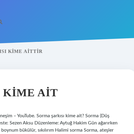
SI KIME AITTIR
 KIME AIT
neşim – YouTube. Sorma şarkısı kime ait? Sorma (Düş
este: Sezen Aksu Düzenleme: Aytuğ Hakim Gün ağarırken
, boynum bükülür, sıkılırım Halimi sorma Sorma, ateşler