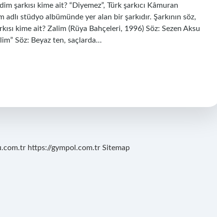
m şarkısı kime ait? “Diyemez”, Türk şarkıcı Kâmuran
adlı stüdyo albümünde yer alan bir şarkıdır. Şarkının söz,
arkısı kime ait? Zalim (Rüya Bahçeleri, 1996) Söz: Sezen Aksu
im” Söz: Beyaz ten, saçlarda…
u.com.tr
https://gympol.com.tr
Sitemap