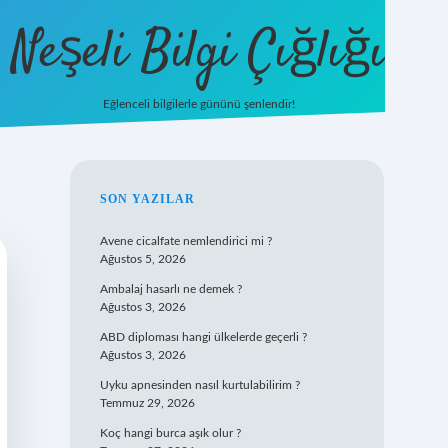
Neşeli Bilgi Çığlığı
Eğlenceli bilgilerle gününü şenlendir!
betexper
SIDEBAR
SON YAZILAR
Avene cicalfate nemlendirici mi ?
Ağustos 5, 2026
Ambalaj hasarlı ne demek ?
Ağustos 3, 2026
ABD diploması hangi ülkelerde geçerli ?
Ağustos 3, 2026
Uyku apnesinden nasıl kurtulabilirim ?
Temmuz 29, 2026
Koç hangi burca aşık olur ?