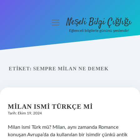
Neşeli Bilgi Çığlığı
menüyü
aç
Eğlenceli bilgilerle gününü şenlendir!
Anasayfa
Gizlilik Politikası
ETIKET:
SEMPRE MILAN NE DEMEK
Yasal Uyarı
Hakkımızda
MILAN ISMI TÜRKÇE MI
Tarih: Ekim 19, 2024
Milan ismi Türk mü? Milan, aynı zamanda Romance
konuşan Avrupa’da da kullanılan bir isimdir çünkü antik