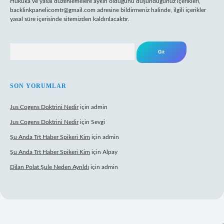
Hukuka ve yasal düzenlemelere aykırı olduğunu düşündüğünüz içerikleri,
backlinkpanelicomtr@gmail.com
adresine bildirmeniz halinde, ilgili içerikler
yasal süre içerisinde sitemizden kaldırılacaktır.
Arama
SON YORUMLAR
Jus Cogens Doktrini Nedir
için
admin
Jus Cogens Doktrini Nedir
için
Sevgi
Şu Anda Trt Haber Spikeri Kim
için
admin
Şu Anda Trt Haber Spikeri Kim
için
Alpay
Dilan Polat Şule Neden Ayrıldı
için
admin