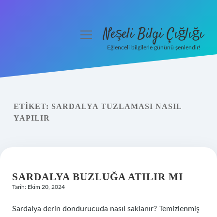
Neşeli Bilgi Çığlığı
menüyü
aç
Eğlenceli bilgilerle gününü şenlendir!
Anasayfa
Gizlilik Politikası
ETIKET:
SARDALYA TUZLAMASI NASIL
Yasal Uyarı
YAPILIR
Hakkımızda
SARDALYA BUZLUĞA ATILIR MI
Tarih: Ekim 20, 2024
Sardalya derin dondurucuda nasıl saklanır? Temizlenmiş