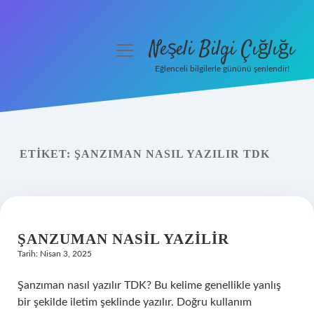
Neşeli Bilgi Çığlığı
menüyü
aç
Eğlenceli bilgilerle gününü şenlendir!
Anasayfa
Gizlilik Politikası
ETIKET:
ŞANZIMAN NASIL YAZILIR TDK
Yasal Uyarı
Hakkımızda
ŞANZUMAN NASIL YAZILIR
Tarih: Nisan 3, 2025
Şanzıman nasıl yazılır TDK? Bu kelime genellikle yanlış
bir şekilde iletim şeklinde yazılır. Doğru kullanım