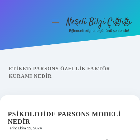
Neşeli Bilgi Çığlığı
menüyü
aç
Eğlenceli bilgilerle gününü şenlendir!
Anasayfa
Gizlilik Politikası
ETIKET:
PARSONS ÖZELLIK FAKTÖR
Yasal Uyarı
KURAMI NEDIR
Hakkımızda
PSIKOLOJIDE PARSONS MODELI
NEDIR
Tarih: Ekim 12, 2024