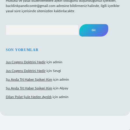
Hukuka ve yasal düzenlemelere aykırı olduğunu düşündüğünüz içerikleri,
backlinkpanelicomtr@gmail.com
adresine bildirmeniz halinde, ilgili içerikler
yasal süre içerisinde sitemizden kaldırılacaktır.
Arama
SON YORUMLAR
Jus Cogens Doktrini Nedir
için
admin
Jus Cogens Doktrini Nedir
için
Sevgi
Şu Anda Trt Haber Spikeri Kim
için
admin
Şu Anda Trt Haber Spikeri Kim
için
Alpay
Dilan Polat Şule Neden Ayrıldı
için
admin