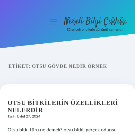
Neşeli Bilgi Çığlığı
menüyü
aç
Eğlenceli bilgilerle gününü şenlendir!
Anasayfa
Gizlilik Politikası
ETIKET:
OTSU GÖVDE NEDIR ÖRNEK
Yasal Uyarı
Hakkımızda
OTSU BITKILERIN ÖZELLIKLERI
NELERDIR
Tarih: Eylül 27, 2024
Otsu bitki türü ne demek? otsu bitki, gerçek odunsu