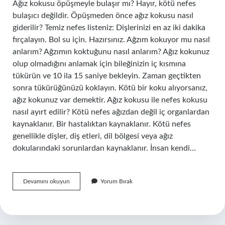
Ağız kokusu öpüşmeyle bulaşır mı? Hayır, kötü nefes
bulaşıcı değildir. Öpüşmeden önce ağız kokusu nasıl
giderilir? Temiz nefes listeniz: Dişlerinizi en az iki dakika
fırçalayın. Bol su için. Hazırsınız. Ağzım kokuyor mu nasıl
anlarım? Ağzımın koktuğunu nasıl anlarım? Ağız kokunuz
olup olmadığını anlamak için bileğinizin iç kısmına
tükürün ve 10 ila 15 saniye bekleyin. Zaman geçtikten
sonra tükürüğünüzü koklayın. Kötü bir koku alıyorsanız,
ağız kokunuz var demektir. Ağız kokusu ile nefes kokusu
nasıl ayırt edilir? Kötü nefes ağızdan değil iç organlardan
kaynaklanır. Bir hastalıktan kaynaklanır. Kötü nefes
genellikle dişler, diş etleri, dil bölgesi veya ağız
dokularındaki sorunlardan kaynaklanır. İnsan kendi…
Öpüşürken
Devamını okuyun
Yorum Bırak
Ağız
Kokusu
Olur
Mu