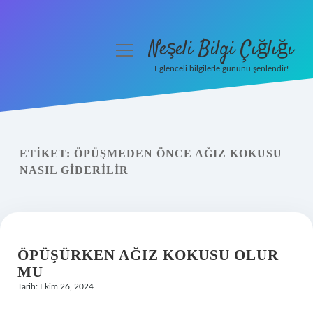
Neşeli Bilgi Çığlığı
menüyü
aç
Eğlenceli bilgilerle gününü şenlendir!
Anasayfa
Gizlilik Politikası
ETIKET:
ÖPÜŞMEDEN ÖNCE AĞIZ KOKUSU
Yasal Uyarı
NASIL GIDERILIR
Hakkımızda
ÖPÜŞÜRKEN AĞIZ KOKUSU OLUR
MU
Tarih: Ekim 26, 2024