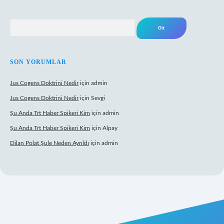
Arama
SON YORUMLAR
Jus Cogens Doktrini Nedir
için
admin
Jus Cogens Doktrini Nedir
için
Sevgi
Şu Anda Trt Haber Spikeri Kim
için
admin
Şu Anda Trt Haber Spikeri Kim
için
Alpay
Dilan Polat Şule Neden Ayrıldı
için
admin
exper