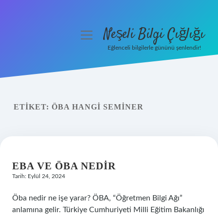
Neşeli Bilgi Çığlığı
menüyü
aç
Eğlenceli bilgilerle gününü şenlendir!
Anasayfa
Gizlilik Politikası
ETIKET:
ÖBA HANGI SEMINER
Yasal Uyarı
Hakkımızda
EBA VE ÖBA NEDIR
Tarih: Eylül 24, 2024
Öba nedir ne işe yarar? ÖBA, “Öğretmen Bilgi Ağı”
anlamına gelir. Türkiye Cumhuriyeti Milli Eğitim Bakanlığı