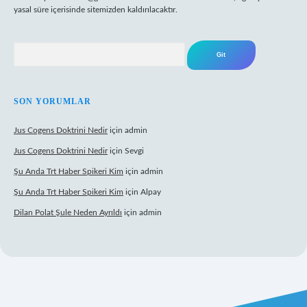
yasal süre içerisinde sitemizden kaldırılacaktır.
Arama
SON YORUMLAR
Jus Cogens Doktrini Nedir
için
admin
Jus Cogens Doktrini Nedir
için
Sevgi
Şu Anda Trt Haber Spikeri Kim
için
admin
Şu Anda Trt Haber Spikeri Kim
için
Alpay
Dilan Polat Şule Neden Ayrıldı
için
admin
xper