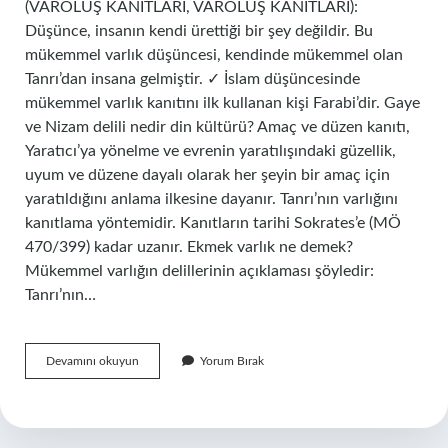
(VAROLUŞ KANITLARI, VAROLUŞ KANITLARI):
Düşünce, insanın kendi ürettiği bir şey değildir. Bu
mükemmel varlık düşüncesi, kendinde mükemmel olan
Tanrı’dan insana gelmiştir. ✓ İslam düşüncesinde
mükemmel varlık kanıtını ilk kullanan kişi Farabi’dir. Gaye
ve Nizam delili nedir din kültürü? Amaç ve düzen kanıtı,
Yaratıcı’ya yönelme ve evrenin yaratılışındaki güzellik,
uyum ve düzene dayalı olarak her şeyin bir amaç için
yaratıldığını anlama ilkesine dayanır. Tanrı’nın varlığını
kanıtlama yöntemidir. Kanıtların tarihi Sokrates’e (MÖ
470/399) kadar uzanır. Ekmek varlık ne demek?
Mükemmel varlığın delillerinin açıklaması şöyledir:
Tanrı’nın…
Ekmel
Devamını okuyun
Yorum Bırak
Din
Ne
Demek