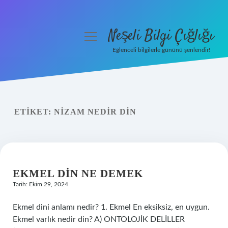
Neşeli Bilgi Çığlığı
menüyü
aç
Eğlenceli bilgilerle gününü şenlendir!
Anasayfa
Gizlilik Politikası
ETIKET:
NIZAM NEDIR DIN
Yasal Uyarı
Hakkımızda
EKMEL DIN NE DEMEK
Tarih: Ekim 29, 2024
Ekmel dini anlamı nedir? 1. Ekmel En eksiksiz, en uygun.
Ekmel varlık nedir din? A) ONTOLOJİK DELİLLER