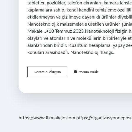
tabletler, gözlükler, telefon ekranları, kamera lens
kaplamalara sahip, kendi kendini temizleme özell
etkilenmeyen ve çizilmeye dayanıklı ürünler diyebili
Nanoteknolojik malzemelerle üretilen ürünler şunlard
Makale…•18 Temmuz 2023 Nanoteknoloji fiziğin hang
olayları ve atomların ve moleküllerin birbirleriyle e
alanlarından biridir. Kuantum hesaplama, yapay zek
konuları arasındadır. Nanoteknoloji hangi…
Nanoteknoloji
Devamını okuyun
Yorum Bırak
Uygulama
Alanları
Nelerdir
https://www.ilkmakale.com
https://organizasyondepos