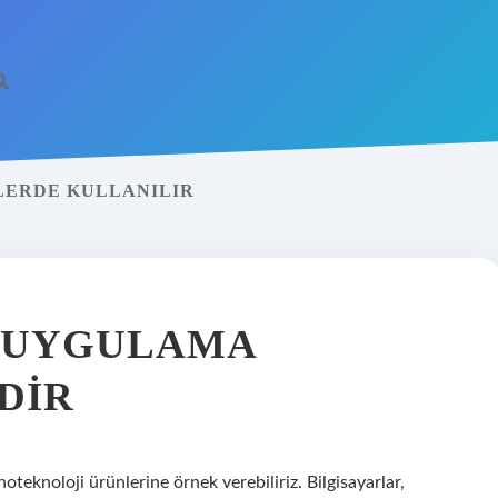
LERDE KULLANILIR
 UYGULAMA
DIR
oteknoloji ürünlerine örnek verebiliriz. Bilgisayarlar,