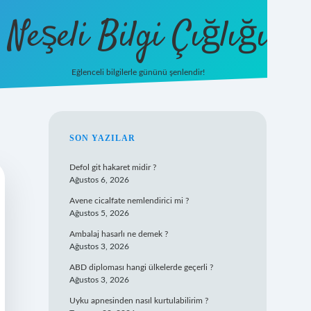
Neşeli Bilgi Çığlığı
Eğlenceli bilgilerle gününü şenlendir!
betexper
SIDEBAR
SON YAZILAR
Defol git hakaret midir ?
Ağustos 6, 2026
Avene cicalfate nemlendirici mi ?
Ağustos 5, 2026
Ambalaj hasarlı ne demek ?
Ağustos 3, 2026
ABD diploması hangi ülkelerde geçerli ?
Ağustos 3, 2026
Uyku apnesinden nasıl kurtulabilirim ?