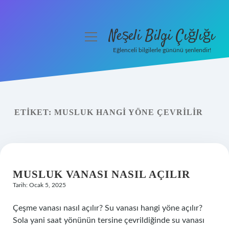
Neşeli Bilgi Çığlığı
menüyü
aç
Eğlenceli bilgilerle gününü şenlendir!
Anasayfa
Gizlilik Politikası
ETIKET:
MUSLUK HANGI YÖNE ÇEVRILIR
Yasal Uyarı
Hakkımızda
MUSLUK VANASI NASIL AÇILIR
Tarih: Ocak 5, 2025
Çeşme vanası nasıl açılır? Su vanası hangi yöne açılır?
Sola yani saat yönünün tersine çevrildiğinde su vanası