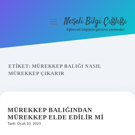
Neşeli Bilgi Çığlığı
menüyü
aç
Eğlenceli bilgilerle gününü şenlendir!
Anasayfa
Gizlilik Politikası
ETIKET:
MÜREKKEP BALIĞI NASIL
Yasal Uyarı
MÜREKKEP ÇIKARIR
Hakkımızda
MÜREKKEP BALIĞINDAN
MÜREKKEP ELDE EDILIR MI
Tarih: Ocak 10, 2025