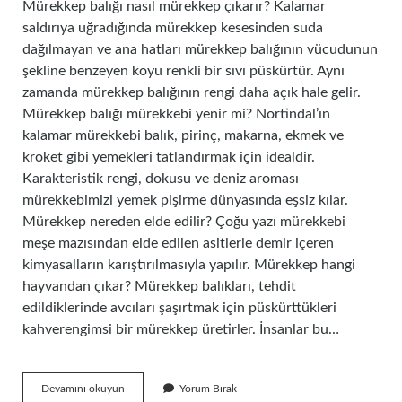
Mürekkep balığı nasıl mürekkep çıkarır? Kalamar
saldırıya uğradığında mürekkep kesesinden suda
dağılmayan ve ana hatları mürekkep balığının vücudunun
şekline benzeyen koyu renkli bir sıvı püskürtür. Aynı
zamanda mürekkep balığının rengi daha açık hale gelir.
Mürekkep balığı mürekkebi yenir mi? Nortindal’ın
kalamar mürekkebi balık, pirinç, makarna, ekmek ve
kroket gibi yemekleri tatlandırmak için idealdir.
Karakteristik rengi, dokusu ve deniz aroması
mürekkebimizi yemek pişirme dünyasında eşsiz kılar.
Mürekkep nereden elde edilir? Çoğu yazı mürekkebi
meşe mazısından elde edilen asitlerle demir içeren
kimyasalların karıştırılmasıyla yapılır. Mürekkep hangi
hayvandan çıkar? Mürekkep balıkları, tehdit
edildiklerinde avcıları şaşırtmak için püskürttükleri
kahverengimsi bir mürekkep üretirler. İnsanlar bu…
Mürekkep
Devamını okuyun
Yorum Bırak