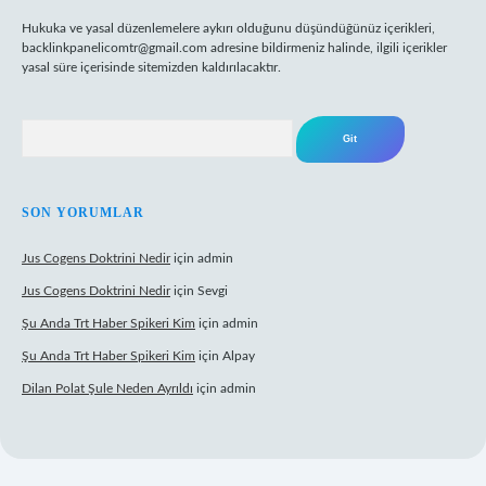
Hukuka ve yasal düzenlemelere aykırı olduğunu düşündüğünüz içerikleri,
backlinkpanelicomtr@gmail.com
adresine bildirmeniz halinde, ilgili içerikler
yasal süre içerisinde sitemizden kaldırılacaktır.
Arama
SON YORUMLAR
Jus Cogens Doktrini Nedir
için
admin
Jus Cogens Doktrini Nedir
için
Sevgi
Şu Anda Trt Haber Spikeri Kim
için
admin
Şu Anda Trt Haber Spikeri Kim
için
Alpay
Dilan Polat Şule Neden Ayrıldı
için
admin