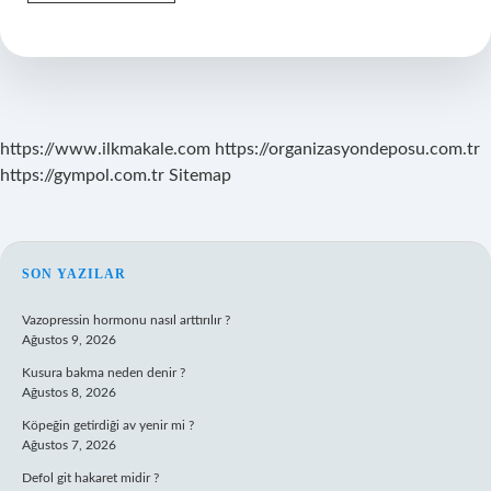
Balığından
Mürekkep
Elde
Edilir
Mi
https://www.ilkmakale.com
https://organizasyondeposu.com.tr
https://gympol.com.tr
Sitemap
SIDEBAR
SON YAZILAR
Vazopressin hormonu nasıl arttırılır ?
Ağustos 9, 2026
Kusura bakma neden denir ?
Ağustos 8, 2026
Köpeğin getirdiği av yenir mi ?
Ağustos 7, 2026
Defol git hakaret midir ?