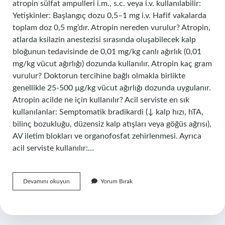
atropin sülfat ampulleri i.m., s.c. veya i.v. kullanılabilir:
Yetişkinler: Başlangıç ​​dozu 0,5–1 mg i.v. Hafif vakalarda
toplam doz 0,5 mg’dır. Atropin nereden vurulur? Atropin,
atlarda ksilazin anestezisi sırasında oluşabilecek kalp
bloğunun tedavisinde de 0,01 mg/kg canlı ağırlık (0,01
mg/kg vücut ağırlığı) dozunda kullanılır. Atropin kaç gram
vurulur? Doktorun tercihine bağlı olmakla birlikte
genellikle 25-500 µg/kg vücut ağırlığı dozunda uygulanır.
Atropin acilde ne için kullanılır? Acil serviste en sık
kullanılanlar: Semptomatik bradikardi (↓ kalp hızı, hTA,
bilinç bozukluğu, düzensiz kalp atışları veya göğüs ağrısı),
AV iletim blokları ve organofosfat zehirlenmesi. Ayrıca
acil serviste kullanılır:…
Atropin
Devamını okuyun
Yorum Bırak
Iv
Nasıl
Yapılır