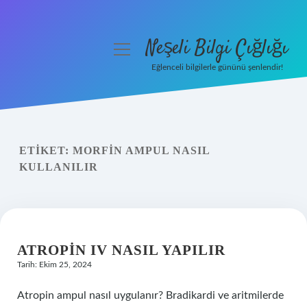
Neşeli Bilgi Çığlığı
menüyü
aç
Eğlenceli bilgilerle gününü şenlendir!
Anasayfa
Gizlilik Politikası
ETIKET:
MORFIN AMPUL NASIL
Yasal Uyarı
KULLANILIR
Hakkımızda
ATROPIN IV NASIL YAPILIR
Tarih: Ekim 25, 2024
Atropin ampul nasıl uygulanır? Bradikardi ve aritmilerde