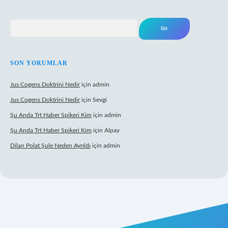
Arama
SON YORUMLAR
Jus Cogens Doktrini Nedir
için
admin
Jus Cogens Doktrini Nedir
için
Sevgi
Şu Anda Trt Haber Spikeri Kim
için
admin
Şu Anda Trt Haber Spikeri Kim
için
Alpay
Dilan Polat Şule Neden Ayrıldı
için
admin
exper