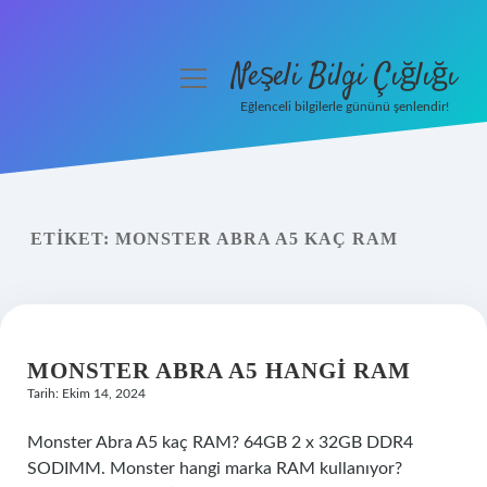
Neşeli Bilgi Çığlığı
menüyü
aç
Eğlenceli bilgilerle gününü şenlendir!
Anasayfa
Gizlilik Politikası
ETIKET:
MONSTER ABRA A5 KAÇ RAM
Yasal Uyarı
Hakkımızda
MONSTER ABRA A5 HANGI RAM
Tarih: Ekim 14, 2024
Monster Abra A5 kaç RAM? 64GB 2 x 32GB DDR4
SODIMM. Monster hangi marka RAM kullanıyor?