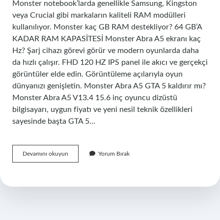
Monster notebook’larda genellikle Samsung, Kingston
veya Crucial gibi markaların kaliteli RAM modülleri
kullanılıyor. Monster kaç GB RAM destekliyor? 64 GB’A
KADAR RAM KAPASİTESİ Monster Abra A5 ekranı kaç
Hz? Şarj cihazı görevi görür ve modern oyunlarda daha
da hızlı çalışır. FHD 120 HZ IPS panel ile akıcı ve gerçekçi
görüntüler elde edin. Görüntüleme açılarıyla oyun
dünyanızı genişletin. Monster Abra A5 GTA 5 kaldırır mı?
Monster Abra A5 V13.4 15.6 inç oyuncu dizüstü
bilgisayarı, uygun fiyatı ve yeni nesil teknik özellikleri
sayesinde başta GTA 5…
Monster
Devamını okuyun
Yorum Bırak
Abra
A5
Hangi
Ram