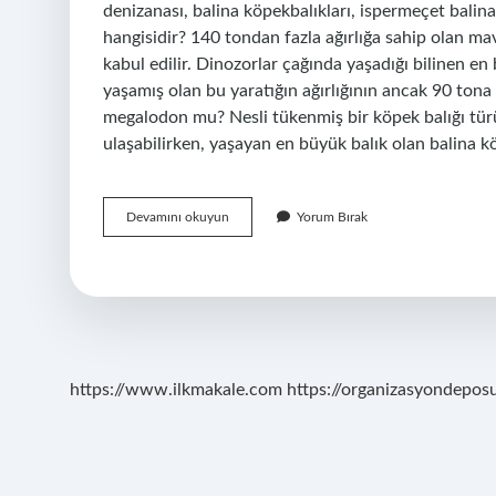
denizanası, balina köpekbalıkları, ispermeçet balina
hangisidir? 140 tondan fazla ağırlığa sahip olan m
kabul edilir. Dinozorlar çağında yaşadığı bilinen 
yaşamış olan bu yaratığın ağırlığının ancak 90 tona
megalodon mu? Nesli tükenmiş bir köpek balığı tü
ulaşabilirken, yaşayan en büyük balık olan balina k
Mavi
Devamını okuyun
Yorum Bırak
Balinadan
Daha
Büyük
Bir
Hayvan
Var
Mı
https://www.ilkmakale.com
https://organizasyondepos