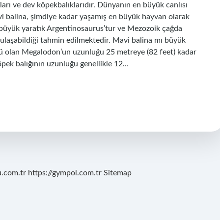
ları ve dev köpekbalıklarıdır. Dünyanın en büyük canlısı
avi balina, şimdiye kadar yaşamış en büyük hayvan olarak
en büyük yaratık Argentinosaurus’tur ve Mezozoik çağda
 ulaşabildiği tahmin edilmektedir. Mavi balina mı büyük
rü olan Megalodon’un uzunluğu 25 metreye (82 feet) kadar
öpek balığının uzunluğu genellikle 12…
u.com.tr
https://gympol.com.tr
Sitemap