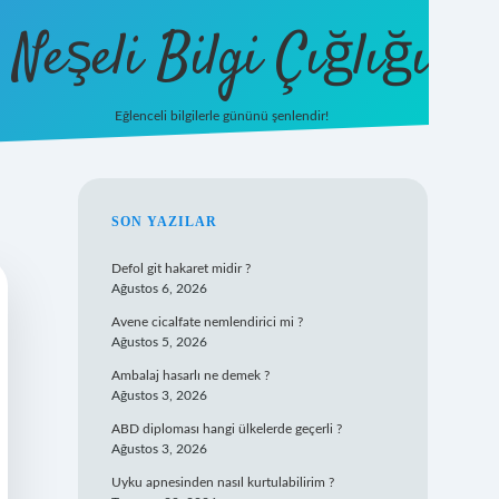
Neşeli Bilgi Çığlığı
Eğlenceli bilgilerle gününü şenlendir!
betexper
SIDEBAR
SON YAZILAR
Defol git hakaret midir ?
Ağustos 6, 2026
Avene cicalfate nemlendirici mi ?
Ağustos 5, 2026
Ambalaj hasarlı ne demek ?
Ağustos 3, 2026
ABD diploması hangi ülkelerde geçerli ?
Ağustos 3, 2026
Uyku apnesinden nasıl kurtulabilirim ?