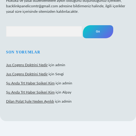
Hukuka ve yasal düzenlemelere aykırı olduğunu düşündüğünüz içerikleri,
backlinkpanelicomtr@gmail.com
adresine bildirmeniz halinde, ilgili içerikler
yasal süre içerisinde sitemizden kaldırılacaktır.
Arama
SON YORUMLAR
Jus Cogens Doktrini Nedir
için
admin
Jus Cogens Doktrini Nedir
için
Sevgi
Şu Anda Trt Haber Spikeri Kim
için
admin
Şu Anda Trt Haber Spikeri Kim
için
Alpay
Dilan Polat Şule Neden Ayrıldı
için
admin