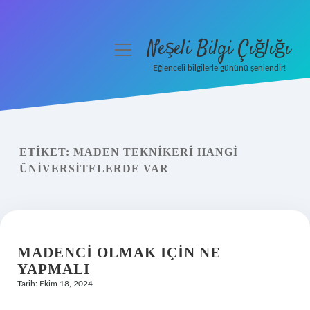
Neşeli Bilgi Çığlığı
menüyü
aç
Eğlenceli bilgilerle gününü şenlendir!
Anasayfa
Gizlilik Politikası
ETIKET:
MADEN TEKNIKERI HANGI
Yasal Uyarı
ÜNIVERSITELERDE VAR
Hakkımızda
MADENCI OLMAK IÇIN NE
YAPMALI
Tarih: Ekim 18, 2024