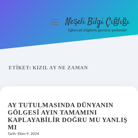
Neşeli Bilgi Çığlığı
menüyü
aç
Eğlenceli bilgilerle gününü şenlendir!
Anasayfa
Gizlilik Politikası
ETIKET:
KIZIL AY NE ZAMAN
Yasal Uyarı
Hakkımızda
AY TUTULMASINDA DÜNYANIN
GÖLGESI AYIN TAMAMINI
KAPLAYABILIR DOĞRU MU YANLIŞ
MI
Tarih: Ekim 9, 2024