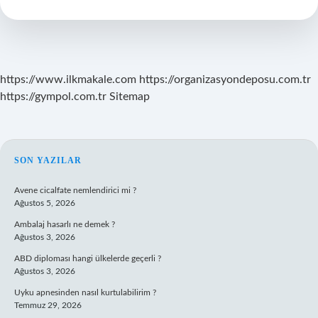
Gölgesi
Ayın
Tamamını
Kaplayabilir
Doğru
Mu
https://www.ilkmakale.com
https://organizasyondeposu.com.tr
Yanlış
https://gympol.com.tr
Sitemap
Mı
SIDEBAR
SON YAZILAR
Avene cicalfate nemlendirici mi ?
Ağustos 5, 2026
Ambalaj hasarlı ne demek ?
Ağustos 3, 2026
ABD diploması hangi ülkelerde geçerli ?
Ağustos 3, 2026
Uyku apnesinden nasıl kurtulabilirim ?
Temmuz 29, 2026