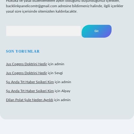
Hukuka ve yasal düzenlemelere aykırı olduğunu düşündüğünüz içerikleri,
backlinkpanelicomtr@gmail.com
adresine bildirmeniz halinde, ilgili içerikler
yasal süre içerisinde sitemizden kaldırılacaktır.
Arama
SON YORUMLAR
Jus Cogens Doktrini Nedir
için
admin
Jus Cogens Doktrini Nedir
için
Sevgi
Şu Anda Trt Haber Spikeri Kim
için
admin
Şu Anda Trt Haber Spikeri Kim
için
Alpay
Dilan Polat Şule Neden Ayrıldı
için
admin