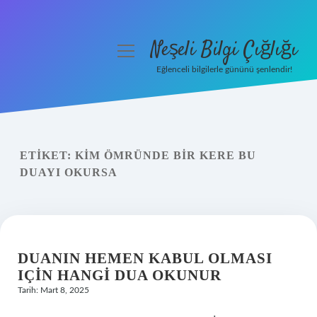
Neşeli Bilgi Çığlığı
menüyü
aç
Eğlenceli bilgilerle gününü şenlendir!
Anasayfa
Gizlilik Politikası
ETIKET:
KIM ÖMRÜNDE BIR KERE BU
Yasal Uyarı
DUAYI OKURSA
Hakkımızda
DUANIN HEMEN KABUL OLMASI
IÇIN HANGI DUA OKUNUR
Tarih: Mart 8, 2025