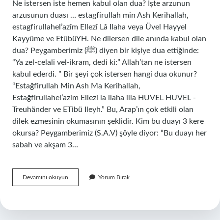
Ne istersen iste hemen kabul olan dua? İşte arzunun
arzusunun duası … estagfirullah min Ash Kerihallah,
estagfirullahel’azîm Ellezî Lâ Ilaha veya Üvel Hayyel
Kayyûme ve EtûbüYH. Ne dilersen dile anında kabul olan
dua? Peygamberimiz (ﷺ) diyen bir kişiye dua ettiğinde:
“Ya zel-celali vel-ikram, dedi ki:” Allah’tan ne istersen
kabul ederdi. ” Bir şeyi çok istersen hangi dua okunur?
“Estağfirullah Min Ash Ma Kerihallah,
Estağfirullahel’azim Ellezi la ilaha illa HUVEL HUVEL -
Treuhänder ve ETibü Ileyh.” Bu, Arap’ın çok etkili olan
dilek ezmesinin okumasının şeklidir. Kim bu duayı 3 kere
okursa? Peygamberimiz (S.A.V) şöyle diyor: “Bu duayı her
sabah ve akşam 3…
Duanın
Devamını okuyun
Yorum Bırak
Hemen
Kabul
Olması
Için