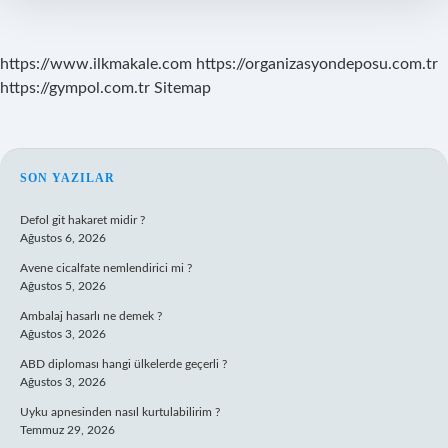
Hangi
Dua
Okunur
https://www.ilkmakale.com
https://organizasyondeposu.com.tr
https://gympol.com.tr
Sitemap
SIDEBAR
SON YAZILAR
Defol git hakaret midir ?
Ağustos 6, 2026
Avene cicalfate nemlendirici mi ?
Ağustos 5, 2026
Ambalaj hasarlı ne demek ?
Ağustos 3, 2026
ABD diploması hangi ülkelerde geçerli ?
Ağustos 3, 2026
Uyku apnesinden nasıl kurtulabilirim ?
Temmuz 29, 2026