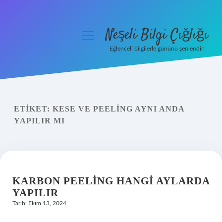
Neşeli Bilgi Çığlığı
menüyü
aç
Eğlenceli bilgilerle gününü şenlendir!
Anasayfa
Gizlilik Politikası
ETIKET:
KESE VE PEELING AYNI ANDA
Yasal Uyarı
YAPILIR MI
Hakkımızda
KARBON PEELING HANGI AYLARDA
YAPILIR
Tarih: Ekim 13, 2024