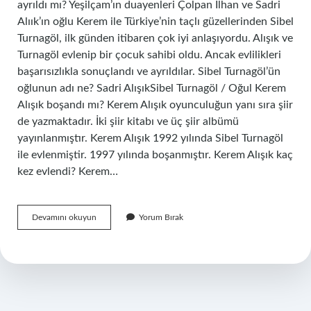
ayrıldı mı? Yeşilçam’ın duayenleri Çolpan İlhan ve Sadri
Alıık’ın oğlu Kerem ile Türkiye’nin taçlı güzellerinden Sibel
Turnagöl, ilk günden itibaren çok iyi anlaşıyordu. Alışık ve
Turnagöl evlenip bir çocuk sahibi oldu. Ancak evlilikleri
başarısızlıkla sonuçlandı ve ayrıldılar. Sibel Turnagöl’ün
oğlunun adı ne? Sadri AlışıkSibel Turnagöl / Oğul Kerem
Alışık boşandı mı? Kerem Alışık oyunculuğun yanı sıra şiir
de yazmaktadır. İki şiir kitabı ve üç şiir albümü
yayınlanmıştır. Kerem Alışık 1992 yılında Sibel Turnagöl
ile evlenmiştir. 1997 yılında boşanmıştır. Kerem Alışık kaç
kez evlendi? Kerem…
Kerem
Devamını okuyun
Yorum Bırak
Alışıkın
Ilk
Eşi
Kimdir