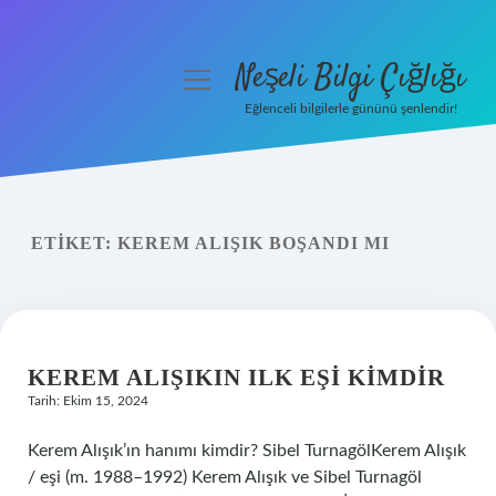
Neşeli Bilgi Çığlığı
menüyü
aç
Eğlenceli bilgilerle gününü şenlendir!
Anasayfa
Gizlilik Politikası
ETIKET:
KEREM ALIŞIK BOŞANDI MI
Yasal Uyarı
Hakkımızda
KEREM ALIŞIKIN ILK EŞI KIMDIR
Tarih: Ekim 15, 2024
Kerem Alışık’ın hanımı kimdir? Sibel TurnagölKerem Alışık
/ eşi (m. 1988–1992) Kerem Alışık ve Sibel Turnagöl