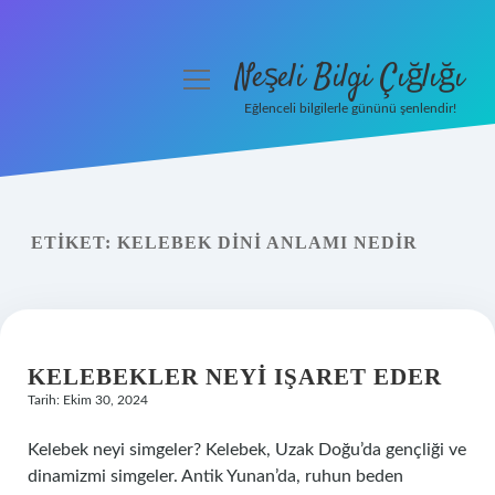
Neşeli Bilgi Çığlığı
menüyü
aç
Eğlenceli bilgilerle gününü şenlendir!
Anasayfa
Gizlilik Politikası
ETIKET:
KELEBEK DINI ANLAMI NEDIR
Yasal Uyarı
Hakkımızda
KELEBEKLER NEYI IŞARET EDER
Tarih: Ekim 30, 2024
Kelebek neyi simgeler? Kelebek, Uzak Doğu’da gençliği ve
dinamizmi simgeler. Antik Yunan’da, ruhun beden