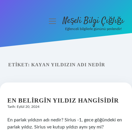
Neşeli Bilgi Çığlığı
menüyü
aç
Eğlenceli bilgilerle gününü şenlendir!
Anasayfa
Gizlilik Politikası
ETIKET:
KAYAN YILDIZIN ADI NEDIR
Yasal Uyarı
Hakkımızda
EN BELIRGIN YILDIZ HANGISIDIR
Tarih: Eylül 20, 2024
En parlak yıldızın adı nedir? Sirius -1, gece göğündeki en
parlak yıldız. Sirius ve kutup yıldızı aynı şey mi?