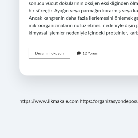
sonucu vücut dokularının oksijen eksikliğinden ölm
bir süreçtir. Ayağın veya parmağın kararmış veya k
Ancak kangrenin daha fazla ilerlemesini önlemek ge
mikroorganizmaların nüfuz etmesi nedeniyle dişin pul
kimyasal işlemler nedeniyle içindeki proteinler, ka
Gangren
Devamını okuyun
12 Yorum
Nasıl
Yazılır
https://www.ilkmakale.com
https://organizasyondepos