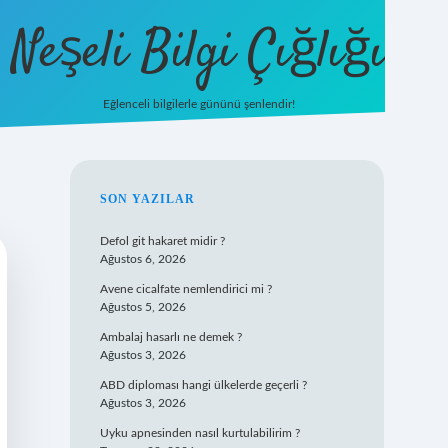
Neşeli Bilgi Çığlığı
Eğlenceli bilgilerle gününü şenlendir!
betexper
SIDEBAR
SON YAZILAR
Defol git hakaret midir ?
Ağustos 6, 2026
Avene cicalfate nemlendirici mi ?
Ağustos 5, 2026
Ambalaj hasarlı ne demek ?
Ağustos 3, 2026
ABD diploması hangi ülkelerde geçerli ?
Ağustos 3, 2026
Uyku apnesinden nasıl kurtulabilirim ?