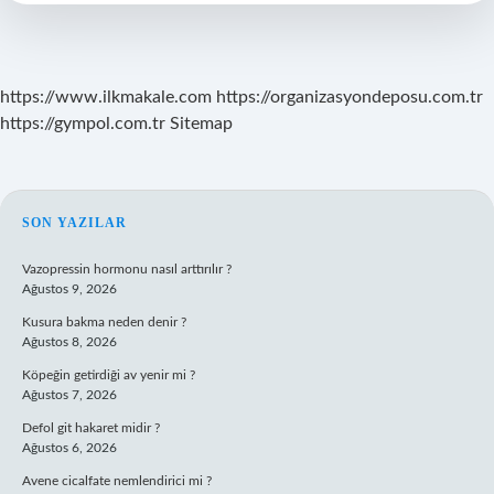
Kaç
Saat
Sürüyor
https://www.ilkmakale.com
https://organizasyondeposu.com.tr
https://gympol.com.tr
Sitemap
SIDEBAR
SON YAZILAR
Vazopressin hormonu nasıl arttırılır ?
Ağustos 9, 2026
Kusura bakma neden denir ?
Ağustos 8, 2026
Köpeğin getirdiği av yenir mi ?
Ağustos 7, 2026
Defol git hakaret midir ?
Ağustos 6, 2026
Avene cicalfate nemlendirici mi ?