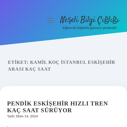
Neşeli Bilgi Çığlığı
menüyü
aç
Eğlenceli bilgilerle gününü şenlendir!
Anasayfa
Gizlilik Politikası
ETIKET:
KAMIL KOÇ İSTANBUL ESKIŞEHIR
Yasal Uyarı
ARASI KAÇ SAAT
Hakkımızda
PENDIK ESKIŞEHIR HIZLI TREN
KAÇ SAAT SÜRÜYOR
Tarih: Ekim 14, 2024