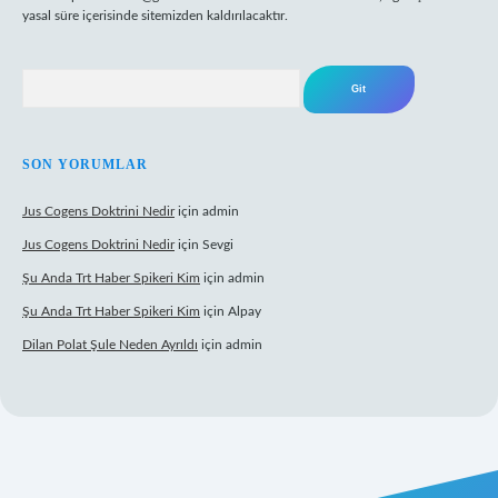
yasal süre içerisinde sitemizden kaldırılacaktır.
Arama
SON YORUMLAR
Jus Cogens Doktrini Nedir
için
admin
Jus Cogens Doktrini Nedir
için
Sevgi
Şu Anda Trt Haber Spikeri Kim
için
admin
Şu Anda Trt Haber Spikeri Kim
için
Alpay
Dilan Polat Şule Neden Ayrıldı
için
admin
xper