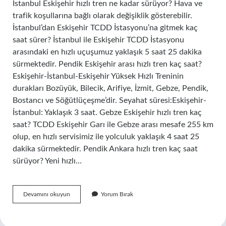
İstanbul Eskişehir hızlı tren ne kadar sürüyor? Hava ve
trafik koşullarına bağlı olarak değişiklik gösterebilir.
İstanbul’dan Eskişehir TCDD İstasyonu’na gitmek kaç
saat sürer? İstanbul ile Eskişehir TCDD İstasyonu
arasındaki en hızlı uçuşumuz yaklaşık 5 saat 25 dakika
sürmektedir. Pendik Eskişehir arası hızlı tren kaç saat?
Eskişehir-İstanbul-Eskişehir Yüksek Hızlı Treninin
durakları Bozüyük, Bilecik, Arifiye, İzmit, Gebze, Pendik,
Bostancı ve Söğütlüçeşme’dir. Seyahat süresi:Eskişehir-
İstanbul: Yaklaşık 3 saat. Gebze Eskişehir hızlı tren kaç
saat? TCDD Eskişehir Garı ile Gebze arası mesafe 255 km
olup, en hızlı servisimiz ile yolculuk yaklaşık 4 saat 25
dakika sürmektedir. Pendik Ankara hızlı tren kaç saat
sürüyor? Yeni hızlı…
Pendik
Devamını okuyun
Yorum Bırak
Eskişehir
Hızlı
Tren