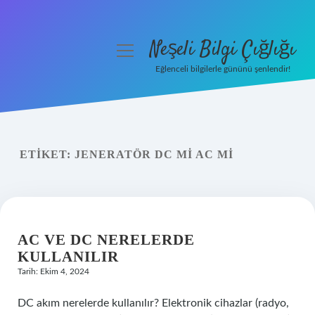
Neşeli Bilgi Çığlığı
menüyü
aç
Eğlenceli bilgilerle gününü şenlendir!
Anasayfa
Gizlilik Politikası
ETIKET:
JENERATÖR DC MI AC MI
Yasal Uyarı
Hakkımızda
AC VE DC NERELERDE
KULLANILIR
Tarih: Ekim 4, 2024
DC akım nerelerde kullanılır? Elektronik cihazlar (radyo,