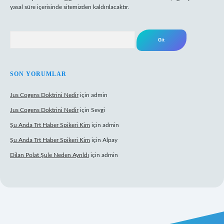
yasal süre içerisinde sitemizden kaldırılacaktır.
Arama
SON YORUMLAR
Jus Cogens Doktrini Nedir
için
admin
Jus Cogens Doktrini Nedir
için
Sevgi
Şu Anda Trt Haber Spikeri Kim
için
admin
Şu Anda Trt Haber Spikeri Kim
için
Alpay
Dilan Polat Şule Neden Ayrıldı
için
admin
xper