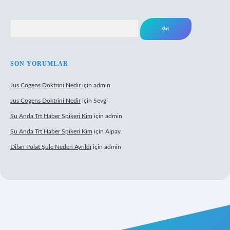
Arama
SON YORUMLAR
Jus Cogens Doktrini Nedir
için
admin
Jus Cogens Doktrini Nedir
için
Sevgi
Şu Anda Trt Haber Spikeri Kim
için
admin
Şu Anda Trt Haber Spikeri Kim
için
Alpay
Dilan Polat Şule Neden Ayrıldı
için
admin
exper