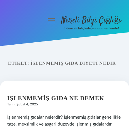
Neşeli Bilgi Çığlığı
menüyü
aç
Eğlenceli bilgilerle gününü şenlendir!
Anasayfa
Gizlilik Politikası
ETIKET:
İSLENMEMIŞ GIDA DIYETI NEDIR
Yasal Uyarı
Hakkımızda
IŞLENMEMIŞ GIDA NE DEMEK
Tarih: Şubat 4, 2025
İşlenmemiş gıdalar nelerdir? İşlenmemiş gıdalar genellikle
taze, mevsimlik ve asgari düzeyde işlenmiş gıdalardır.