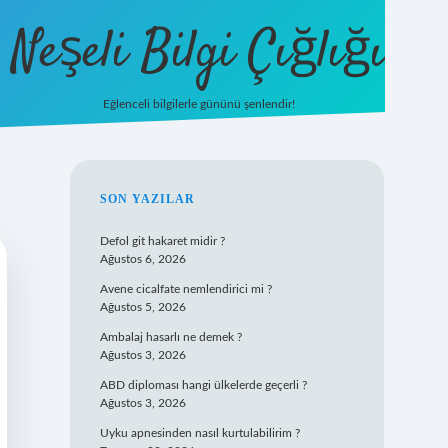
Neşeli Bilgi Çığlığı
Eğlenceli bilgilerle gününü şenlendir!
betexper
SIDEBAR
SON YAZILAR
Defol git hakaret midir ?
Ağustos 6, 2026
Avene cicalfate nemlendirici mi ?
Ağustos 5, 2026
Ambalaj hasarlı ne demek ?
Ağustos 3, 2026
ABD diploması hangi ülkelerde geçerli ?
Ağustos 3, 2026
Uyku apnesinden nasıl kurtulabilirim ?