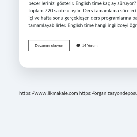
becerilerinizi gösterir. English time kaç ay sürüyor
toplam 720 saate ulaşılır. Ders tamamlama süreleri 
içi ve hafta sonu gerçekleşen ders programlarına bağl
tamamlayabilirler. English time hangi ingilizceyi öğ
English
Devamını okuyun
14 Yorum
Time
Sertifika
Veriyor
Mu
https://www.ilkmakale.com
https://organizasyondepos