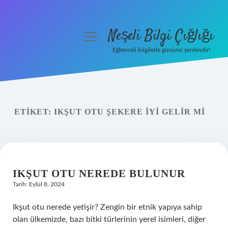
Neşeli Bilgi Çığlığı
menüyü
aç
Eğlenceli bilgilerle gününü şenlendir!
Anasayfa
Gizlilik Politikası
ETIKET:
IKŞUT OTU ŞEKERE IYI GELIR MI
Yasal Uyarı
Hakkımızda
IKŞUT OTU NEREDE BULUNUR
Tarih: Eylül 8, 2024
Ikşut otu nerede yetişir? Zengin bir etnik yapıya sahip
olan ülkemizde, bazı bitki türlerinin yerel isimleri, diğer