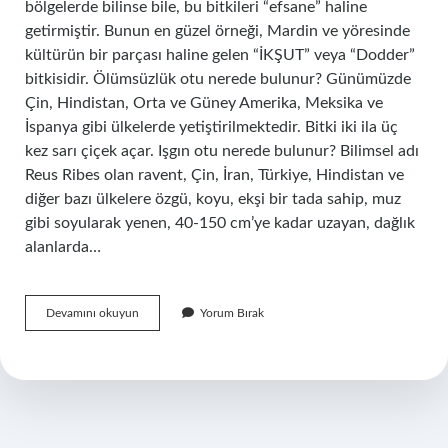
bölgelerde bilinse bile, bu bitkileri “efsane” haline
getirmiştir. Bunun en güzel örneği, Mardin ve yöresinde
kültürün bir parçası haline gelen “İKŞUT” veya “Dodder”
bitkisidir. Ölümsüzlük otu nerede bulunur? Günümüzde
Çin, Hindistan, Orta ve Güney Amerika, Meksika ve
İspanya gibi ülkelerde yetiştirilmektedir. Bitki iki ila üç
kez sarı çiçek açar. Işgın otu nerede bulunur? Bilimsel adı
Reus Ribes olan ravent, Çin, İran, Türkiye, Hindistan ve
diğer bazı ülkelere özgü, koyu, ekşi bir tada sahip, muz
gibi soyularak yenen, 40-150 cm’ye kadar uzayan, dağlık
alanlarda…
Ikşut
Devamını okuyun
Yorum Bırak
Otu
Nerede
Bulunur