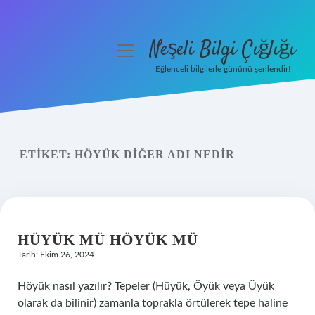
Neşeli Bilgi Çığlığı
menüyü
aç
Eğlenceli bilgilerle gününü şenlendir!
Anasayfa
Gizlilik Politikası
ETIKET:
HÖYÜK DIĞER ADI NEDIR
Yasal Uyarı
Hakkımızda
HÜYÜK MÜ HÖYÜK MÜ
Tarih: Ekim 26, 2024
Höyük nasıl yazılır? Tepeler (Hüyük, Öyük veya Üyük
olarak da bilinir) zamanla toprakla örtülerek tepe haline