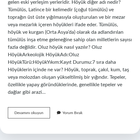
gelen eski yerleşim yerleridir. Höyük diğer adı nedir?
Tümülüs, Latince bir kelimedir (çoğul tümülüs) ve
toprağın üst üste yığılmasıyla oluşturulan ve bir mezar
veya mezarlık içeren höyükleri ifade eder. Tümülüs,
höyük ve kurgan (Orta Asya’da) olarak da adlandırılan
tümülüs inşa etme geleneğine sahip olan milletlerin sayısı
fazla değildir. Oluz höyük nasıl yazılır? Oluz
HöyükArkeolojik HöyükAdı:Oluz
HöyükTürü:HöyükYıkım:Kayıt Durumu:7 sıra daha
Höyüklerin içinde ne var? Höyük, toprak, çakıl, kum, taş
veya molozdan oluşan yükseltilmiş bir yığındır. Tepeler,
özellikle yapay göründüklerinde, genellikle tepeler ve
dağlar gibi arazi…
Hüyük
Devamını okuyun
Yorum Bırak
Mü
Höyük
Mü