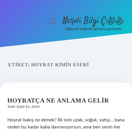
Neşeli Bilgi Çığlığı
menüyü
aç
Eğlenceli bilgilerle gününü şenlendir!
Anasayfa
Gizlilik Politikası
ETIKET:
HOYRAT KIMIN ESERI
Yasal Uyarı
Hakkımızda
HOYRATÇA NE ANLAMA GELIR
Tarih: Eylül 14, 2024
Hoyrat bakış ne demek? İlk isim uzak, soğuk, vahşi… bana
neden bu kadar kaba davranıyorsun, ama ben senin her