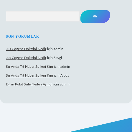
Arama
SON YORUMLAR
Jus Cogens Doktrini Nedir
için
admin
Jus Cogens Doktrini Nedir
için
Sevgi
Şu Anda Trt Haber Spikeri Kim
için
admin
Şu Anda Trt Haber Spikeri Kim
için
Alpay
Dilan Polat Şule Neden Ayrıldı
için
admin
xper