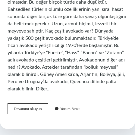
olmasıdır. Bu değer birçok türde daha düşüktür.
Bahsedilen türlerin olumlu özelliklerinin yanı sıra, hasat
sonunda diğer birçok türe göre daha yavaş olgunlaştığını
da belirtmek gerekir. Uzun, armut biçimli, lezzetli bir
meyveye sahiptir. Kaç çeşit avokado var? Dünyada
yaklaşık 500 çeşit avokado bulunmaktadır. Türkiye’de
ticari avokado yetiştiriciliği 1970’lerde başlamıştır. Bu
yıllarda Türkiye’ye “Fuerte”, “Hass”, “Bacon” ve “Zutano”
adlı avokado çeşitleri getirilmiştir. Avokadonun diğer adı
nedir? Avokado, Aztekler tarafından “bolluk meyvesi”
olarak bilinirdi. Güney Amerika’da, Arjantin, Bolivya, Şili,
Peru ve Uruguay’da avokado, Quechua dilinde palta
olarak bilinir. Diğer…
Erkenci
Devamını okuyun
Yorum Bırak
Avokado
Nun
Ismi
Ne