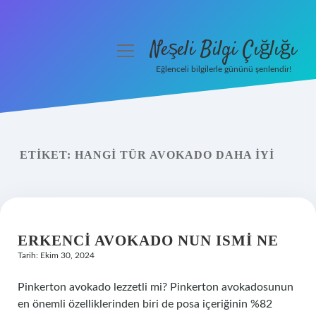
Neşeli Bilgi Çığlığı
menüyü
aç
Eğlenceli bilgilerle gününü şenlendir!
Anasayfa
Gizlilik Politikası
ETIKET:
HANGI TÜR AVOKADO DAHA IYI
Yasal Uyarı
Hakkımızda
ERKENCI AVOKADO NUN ISMI NE
Tarih: Ekim 30, 2024
Pinkerton avokado lezzetli mi? Pinkerton avokadosunun
en önemli özelliklerinden biri de posa içeriğinin %82 ​​