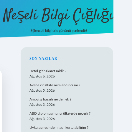
Neşeli Bilgi Çığlığı
Eğlenceli bilgilerle gününü şenlendir!
betexper
SIDEBAR
SON YAZILAR
Defol git hakaret midir ?
Ağustos 6, 2026
Avene cicalfate nemlendirici mi ?
Ağustos 5, 2026
Ambalaj hasarlı ne demek ?
Ağustos 3, 2026
ABD diploması hangi ülkelerde geçerli ?
Ağustos 3, 2026
Uyku apnesinden nasıl kurtulabilirim ?