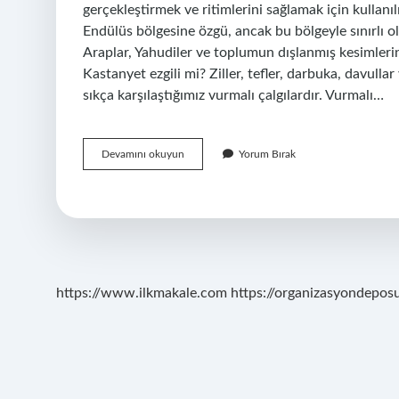
gerçekleştirmek ve ritimlerini sağlamak için kullan
Endülüs bölgesine özgü, ancak bu bölgeyle sınırlı o
Araplar, Yahudiler ve toplumun dışlanmış kesimlerind
Kastanyet ezgili mi? Ziller, tefler, darbuka, davull
sıkça karşılaştığımız vurmalı çalgılardır. Vurmalı…
Kastanyet
Devamını okuyun
Yorum Bırak
Hangi
Ülkeye
Aittir
https://www.ilkmakale.com
https://organizasyondepos