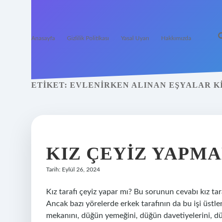
Anasayfa
Gizlilik Politikası
Yasal Uyarı
Hakkımızda
ETIKET:
EVLENIRKEN ALINAN EŞYALAR K
KIZ ÇEYIZ YAPM
Tarih: Eylül 26, 2024
Kız tarafı çeyiz yapar mı? Bu sorunun cevabı kız tara
Ancak bazı yörelerde erkek tarafının da bu işi üstle
mekanını, düğün yemeğini, düğün davetiyelerini, düğü