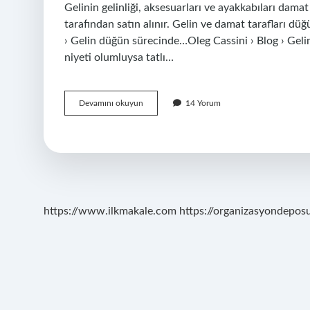
Gelinin gelinliği, aksesuarları ve ayakkabıları damat
tarafından satın alınır. Gelin ve damat tarafları dü
› Gelin düğün sürecinde…Oleg Cassini › Blog › Gelin
niyeti olumluysa tatlı…
Kız
Devamını okuyun
14 Yorum
Çeyiz
Yapmak
Zorunda
Mı
https://www.ilkmakale.com
https://organizasyondepos