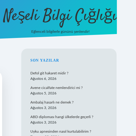
Neşeli Bilgi Çığlığı
Eğlenceli bilgilerle gününü şenlendir!
betexper
SIDEBAR
SON YAZILAR
Defol git hakaret midir ?
Ağustos 6, 2026
Avene cicalfate nemlendirici mi ?
Ağustos 5, 2026
Ambalaj hasarlı ne demek ?
Ağustos 3, 2026
ABD diploması hangi ülkelerde geçerli ?
Ağustos 3, 2026
Uyku apnesinden nasıl kurtulabilirim ?