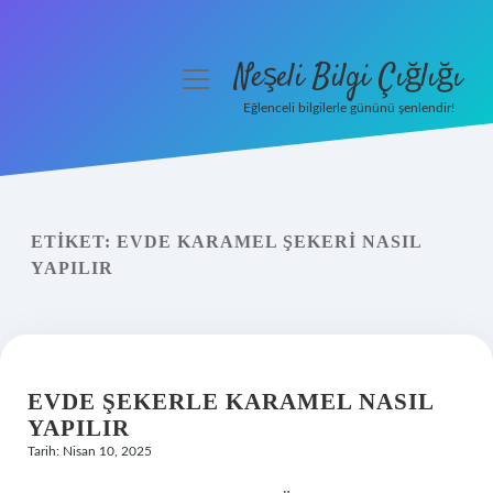
Neşeli Bilgi Çığlığı
menüyü
aç
Eğlenceli bilgilerle gününü şenlendir!
Anasayfa
Gizlilik Politikası
ETIKET:
EVDE KARAMEL ŞEKERI NASIL
Yasal Uyarı
YAPILIR
Hakkımızda
EVDE ŞEKERLE KARAMEL NASIL
YAPILIR
Tarih: Nisan 10, 2025