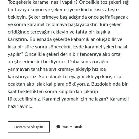
Toz şekerle karamel nasıl yapılır? Öncelikle toz şekeri sığ
bir tavaya koyun ve şeker eriyene kadar kısık ateşte
bekleyin. Şeker erimeye başladığında önce şeffaflaşacak
ve sonra karamelize olmaya başlayacaktır. Tüm şeker
eridiğinde tereyağını ekleyin ve tahta bir kaşıkla
karıştırın. Bu esnada şekerde kabarcıklar oluşabilir ve
kısa bir süre sonra sönecektir. Evde karamel şekeri nasıl
yapılır? Öncelikle şekeri derin bir tencereye alıp orta
ateşte erimesini bekliyoruz. Daha sonra ocağın
yanmayan tarafına sıvı kremayı ekleyip hızlıca
karıştırıyoruz. Son olarak tereyağını ekleyip karıştırıp
ocaktan alıp ıslak kalıplara döküyoruz. Buzdolabında bir
saat beklettikten sonra kalıplardan çıkarıp
tüketebilirsiniz. Karamel yapmak için ne lazım? Karameli
hazırlayın;…
Evde
Devamını okuyun
Yorum Bırak
Şekerle
Karamel