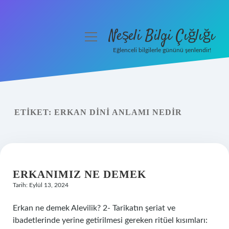
Neşeli Bilgi Çığlığı
menüyü
aç
Eğlenceli bilgilerle gününü şenlendir!
Anasayfa
Gizlilik Politikası
ETIKET:
ERKAN DINI ANLAMI NEDIR
Yasal Uyarı
Hakkımızda
ERKANIMIZ NE DEMEK
Tarih: Eylül 13, 2024
Erkan ne demek Alevilik? 2- Tarikatın şeriat ve
ibadetlerinde yerine getirilmesi gereken ritüel kısımları: