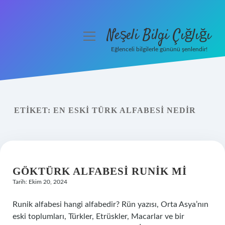
Neşeli Bilgi Çığlığı
menüyü
aç
Eğlenceli bilgilerle gününü şenlendir!
Anasayfa
Gizlilik Politikası
ETIKET:
EN ESKI TÜRK ALFABESI NEDIR
Yasal Uyarı
Hakkımızda
GÖKTÜRK ALFABESI RUNIK MI
Tarih: Ekim 20, 2024
Runik alfabesi hangi alfabedir? Rün yazısı, Orta Asya’nın
eski toplumları, Türkler, Etrüskler, Macarlar ve bir