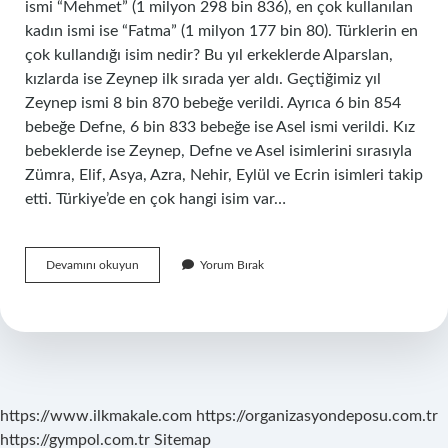
ismi “Mehmet” (1 milyon 298 bin 836), en çok kullanılan
kadın ismi ise “Fatma” (1 milyon 177 bin 80). Türklerin en
çok kullandığı isim nedir? Bu yıl erkeklerde Alparslan,
kızlarda ise Zeynep ilk sırada yer aldı. Geçtiğimiz yıl
Zeynep ismi 8 bin 870 bebeğe verildi. Ayrıca 6 bin 854
bebeğe Defne, 6 bin 833 bebeğe ise Asel ismi verildi. Kız
bebeklerde ise Zeynep, Defne ve Asel isimlerini sırasıyla
Zümra, Elif, Asya, Azra, Nehir, Eylül ve Ecrin isimleri takip
etti. Türkiye’de en çok hangi isim var…
Turkiyede
Devamını okuyun
Yorum Bırak
En
Cok
Isim
Nedir
https://www.ilkmakale.com
https://organizasyondeposu.com.tr
https://gympol.com.tr
Sitemap