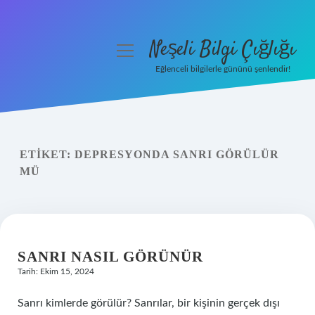
Neşeli Bilgi Çığlığı
menüyü
aç
Eğlenceli bilgilerle gününü şenlendir!
Anasayfa
Gizlilik Politikası
ETIKET:
DEPRESYONDA SANRI GÖRÜLÜR
Yasal Uyarı
MÜ
Hakkımızda
SANRI NASIL GÖRÜNÜR
Tarih: Ekim 15, 2024
Sanrı kimlerde görülür? Sanrılar, bir kişinin gerçek dışı