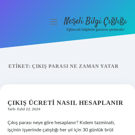
Neşeli Bilgi Çığlığı
menüyü
aç
Eğlenceli bilgilerle gününü şenlendir!
Anasayfa
Gizlilik Politikası
ETIKET:
ÇIKIŞ PARASI NE ZAMAN YATAR
Yasal Uyarı
Hakkımızda
ÇIKIŞ ÜCRETI NASIL HESAPLANIR
Tarih: Eylül 22, 2024
Çıkış parası neye göre hesaplanır? Kıdem tazminatı,
işçinin işyerinde çalıştığı her yıl için 30 günlük brüt