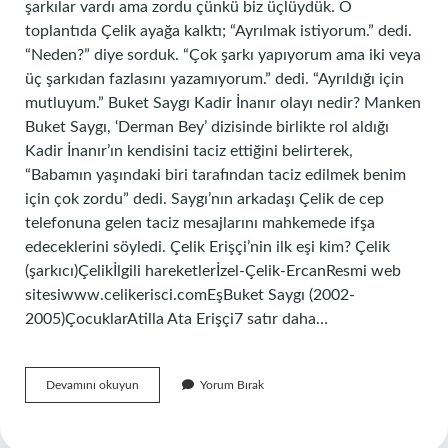
şarkılar vardı ama zordu çünkü biz üçlüydük. O
toplantıda Çelik ayağa kalktı; “Ayrılmak istiyorum.” dedi.
“Neden?” diye sorduk. “Çok şarkı yapıyorum ama iki veya
üç şarkıdan fazlasını yazamıyorum.” dedi. “Ayrıldığı için
mutluyum.” Buket Saygı Kadir İnanır olayı nedir? Manken
Buket Saygı, ‘Derman Bey’ dizisinde birlikte rol aldığı
Kadir İnanır’ın kendisini taciz ettiğini belirterek,
“Babamın yaşındaki biri tarafından taciz edilmek benim
için çok zordu” dedi. Saygı’nın arkadaşı Çelik de cep
telefonuna gelen taciz mesajlarını mahkemede ifşa
edeceklerini söyledi. Çelik Erişçi’nin ilk eşi kim? Çelik
(şarkıcı)Çelikİlgili hareketlerİzel-Çelik-ErcanResmi web
sitesiwww.celikerisci.comEşBuket Saygı (2002-
2005)ÇocuklarAtilla Ata Erişçi7 satır daha…
Çelik
Devamını okuyun
Yorum Bırak
Ve
Buket
Saygı