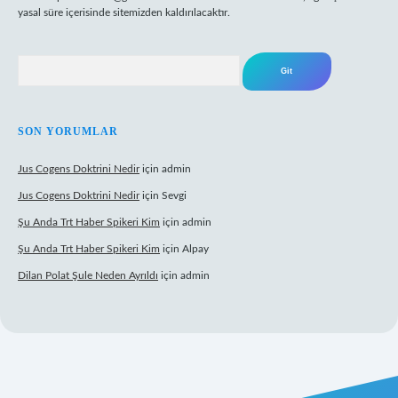
yasal süre içerisinde sitemizden kaldırılacaktır.
Arama
SON YORUMLAR
Jus Cogens Doktrini Nedir
için
admin
Jus Cogens Doktrini Nedir
için
Sevgi
Şu Anda Trt Haber Spikeri Kim
için
admin
Şu Anda Trt Haber Spikeri Kim
için
Alpay
Dilan Polat Şule Neden Ayrıldı
için
admin
per