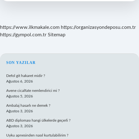
Neden
Boşandı
https://www.ilkmakale.com
https://organizasyondeposu.com.tr
https://gympol.com.tr
Sitemap
SIDEBAR
SON YAZILAR
Defol git hakaret midir ?
Ağustos 6, 2026
Avene cicalfate nemlendirici mi ?
Ağustos 5, 2026
Ambalaj hasarlı ne demek ?
Ağustos 3, 2026
ABD diploması hangi ülkelerde geçerli ?
Ağustos 3, 2026
Uyku apnesinden nasıl kurtulabilirim ?