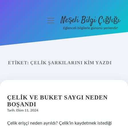
Neşeli Bilgi Çığlığı
menüyü
aç
Eğlenceli bilgilerle gününü şenlendir!
Anasayfa
Gizlilik Politikası
ETIKET:
ÇELIK ŞARKILARINI KIM YAZDI
Yasal Uyarı
Hakkımızda
ÇELIK VE BUKET SAYGI NEDEN
BOŞANDI
Tarih: Ekim 11, 2024
Çelik erişçi neden ayrıldı? Çelik’in kaydetmek istediği