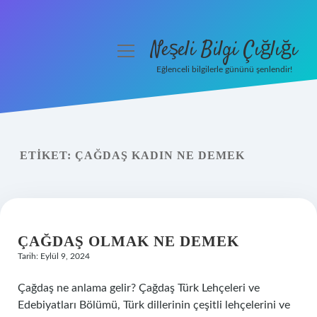
Neşeli Bilgi Çığlığı
menüyü
aç
Eğlenceli bilgilerle gününü şenlendir!
Anasayfa
Gizlilik Politikası
ETIKET:
ÇAĞDAŞ KADIN NE DEMEK
Yasal Uyarı
Hakkımızda
ÇAĞDAŞ OLMAK NE DEMEK
Tarih: Eylül 9, 2024
Çağdaş ne anlama gelir? Çağdaş Türk Lehçeleri ve
Edebiyatları Bölümü, Türk dillerinin çeşitli lehçelerini ve