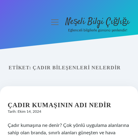
Neşeli Bilgi Çığlığı
menüyü
aç
Eğlenceli bilgilerle gününü şenlendir!
Anasayfa
Gizlilik Politikası
ETIKET:
ÇADIR BILEŞENLERI NELERDIR
Yasal Uyarı
Hakkımızda
ÇADIR KUMAŞININ ADI NEDIR
Tarih: Ekim 14, 2024
Çadır kumaşına ne denir? Çok yönlü uygulama alanlarına
sahip olan branda, sınırlı alanları güneşten ve hava