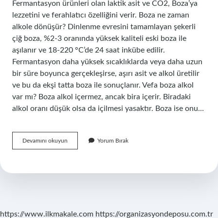
Fermantasyon ürünleri olan laktik asit ve CO2, Boza’ya
lezzetini ve ferahlatıcı özelliğini verir. Boza ne zaman
alkole dönüşür? Dinlenme evresini tamamlayan şekerli
çiğ boza, %2-3 oranında yüksek kaliteli eski boza ile
aşılanır ve 18-220 °C’de 24 saat inkübe edilir.
Fermantasyon daha yüksek sıcaklıklarda veya daha uzun
bir süre boyunca gerçekleşirse, aşırı asit ve alkol üretilir
ve bu da ekşi tatta boza ile sonuçlanır. Vefa boza alkol
var mı? Boza alkol içermez, ancak bira içerir. Biradaki
alkol oranı düşük olsa da içilmesi yasaktır. Boza ise onu…
Boza
Devamını okuyun
Yorum Bırak
Da
Etil
Alkol
Var
Mı
https://www.ilkmakale.com
https://organizasyondeposu.com.tr