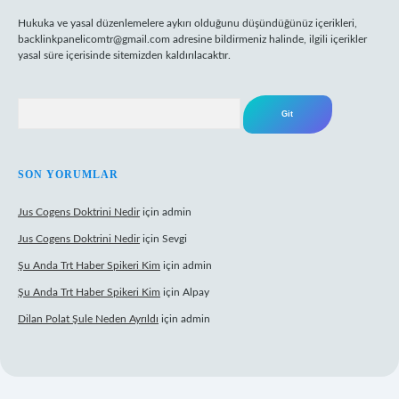
Hukuka ve yasal düzenlemelere aykırı olduğunu düşündüğünüz içerikleri,
backlinkpanelicomtr@gmail.com
adresine bildirmeniz halinde, ilgili içerikler
yasal süre içerisinde sitemizden kaldırılacaktır.
Arama
SON YORUMLAR
Jus Cogens Doktrini Nedir
için
admin
Jus Cogens Doktrini Nedir
için
Sevgi
Şu Anda Trt Haber Spikeri Kim
için
admin
Şu Anda Trt Haber Spikeri Kim
için
Alpay
Dilan Polat Şule Neden Ayrıldı
için
admin