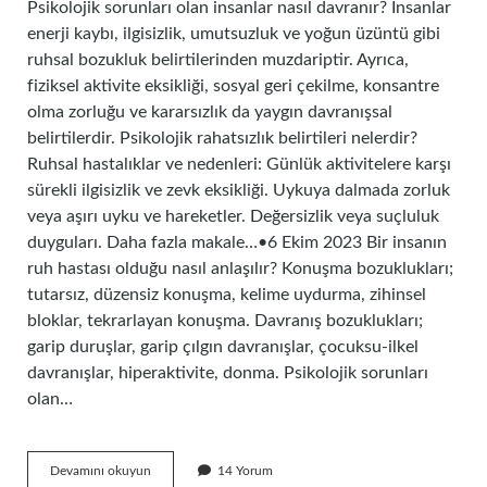
Psikolojik sorunları olan insanlar nasıl davranır? İnsanlar
enerji kaybı, ilgisizlik, umutsuzluk ve yoğun üzüntü gibi
ruhsal bozukluk belirtilerinden muzdariptir. Ayrıca,
fiziksel aktivite eksikliği, sosyal geri çekilme, konsantre
olma zorluğu ve kararsızlık da yaygın davranışsal
belirtilerdir. Psikolojik rahatsızlık belirtileri nelerdir?
Ruhsal hastalıklar ve nedenleri: Günlük aktivitelere karşı
sürekli ilgisizlik ve zevk eksikliği. Uykuya dalmada zorluk
veya aşırı uyku ve hareketler. Değersizlik veya suçluluk
duyguları. Daha fazla makale…•6 Ekim 2023 Bir insanın
ruh hastası olduğu nasıl anlaşılır? Konuşma bozuklukları;
tutarsız, düzensiz konuşma, kelime uydurma, zihinsel
bloklar, tekrarlayan konuşma. Davranış bozuklukları;
garip duruşlar, garip çılgın davranışlar, çocuksu-ilkel
davranışlar, hiperaktivite, donma. Psikolojik sorunları
olan…
Psikolojik
Devamını okuyun
14 Yorum