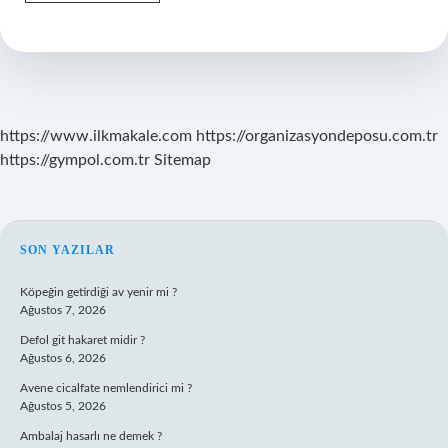
Sorunu
Olan
Insan
Nasıl
Anlaşılır
https://www.ilkmakale.com
https://organizasyondeposu.com.tr
https://gympol.com.tr
Sitemap
SIDEBAR
SON YAZILAR
Köpeğin getirdiği av yenir mi ?
Ağustos 7, 2026
Defol git hakaret midir ?
Ağustos 6, 2026
Avene cicalfate nemlendirici mi ?
Ağustos 5, 2026
Ambalaj hasarlı ne demek ?