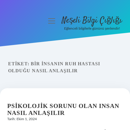
Neşeli Bilgi Çığlığı
menüyü
aç
Eğlenceli bilgilerle gününü şenlendir!
Anasayfa
Gizlilik Politikası
ETIKET:
BIR INSANIN RUH HASTASI
Yasal Uyarı
OLDUĞU NASIL ANLAŞILIR
Hakkımızda
PSIKOLOJIK SORUNU OLAN INSAN
NASIL ANLAŞILIR
Tarih: Ekim 1, 2024