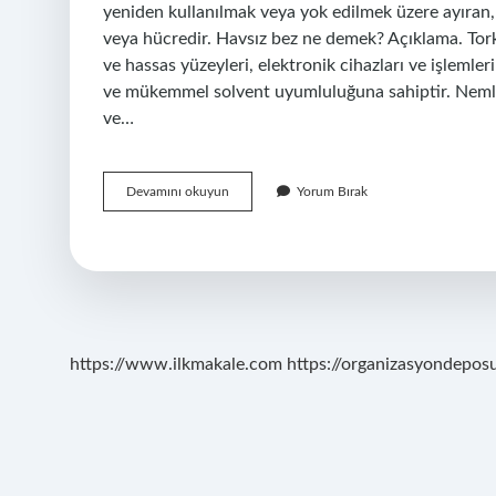
yeniden kullanılmak veya yok edilmek üzere ayıran, 
veya hücredir. Havsız bez ne demek? Açıklama. Tork’
ve hassas yüzeyleri, elektronik cihazları ve işlemle
ve mükemmel solvent uyumluluğuna sahiptir. Nemli b
ve…
Bez
Devamını okuyun
Yorum Bırak
Ingilizce
Ne
Demek
https://www.ilkmakale.com
https://organizasyondepos