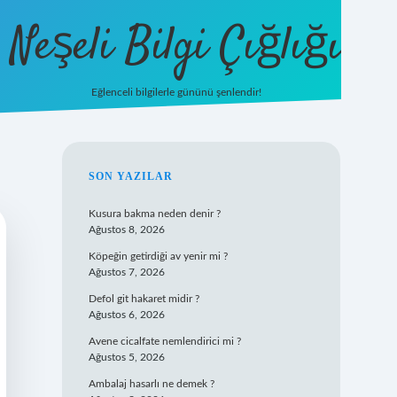
Neşeli Bilgi Çığlığı
Eğlenceli bilgilerle gününü şenlendir!
betexper
SIDEBAR
SON YAZILAR
Kusura bakma neden denir ?
Ağustos 8, 2026
Köpeğin getirdiği av yenir mi ?
Ağustos 7, 2026
Defol git hakaret midir ?
Ağustos 6, 2026
Avene cicalfate nemlendirici mi ?
Ağustos 5, 2026
Ambalaj hasarlı ne demek ?