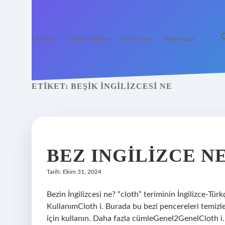
Anasayfa
Gizlilik Politikası
Yasal Uyarı
Hakkımızda
ETIKET:
BEŞIK INGILIZCESI NE
BEZ INGILIZCE N
Tarih: Ekim 31, 2024
Bezin İngilizcesi ne? “cloth” teriminin İngilizce-Tü
KullanımCloth i. Burada bu bezi pencereleri temizl
için kullanın. Daha fazla cümleGenel2GenelCloth i. 