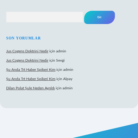
Arama
SON YORUMLAR
Jus Cogens Doktrini Nedir
için
admin
Jus Cogens Doktrini Nedir
için
Sevgi
Şu Anda Trt Haber Spikeri Kim
için
admin
Şu Anda Trt Haber Spikeri Kim
için
Alpay
Dilan Polat Şule Neden Ayrıldı
için
admin
exper