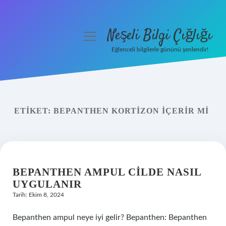
Neşeli Bilgi Çığlığı
menüyü
aç
Eğlenceli bilgilerle gününü şenlendir!
Anasayfa
Gizlilik Politikası
ETIKET:
BEPANTHEN KORTIZON IÇERIR MI
Yasal Uyarı
Hakkımızda
BEPANTHEN AMPUL CILDE NASIL
UYGULANIR
Tarih: Ekim 8, 2024
Bepanthen ampul neye iyi gelir? Bepanthen: Bepanthen