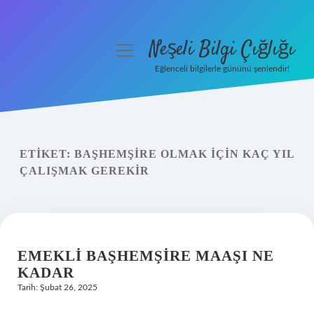
Neşeli Bilgi Çığlığı
menüyü
aç
Eğlenceli bilgilerle gününü şenlendir!
Anasayfa
Gizlilik Politikası
ETIKET:
BAŞHEMŞIRE OLMAK IÇIN KAÇ YIL
Yasal Uyarı
ÇALIŞMAK GEREKIR
Hakkımızda
EMEKLI BAŞHEMŞIRE MAAŞI NE
KADAR
Tarih: Şubat 26, 2025