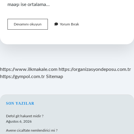
maaşı ise ortalama…
Emekli
Devamını okuyun
Yorum Bırak
Başhemşire
Maaşı
Ne
Kadar
https://www.ilkmakale.com
https://organizasyondeposu.com.tr
https://gympol.com.tr
Sitemap
SIDEBAR
SON YAZILAR
Defol git hakaret midir ?
Ağustos 6, 2026
Avene cicalfate nemlendirici mi ?