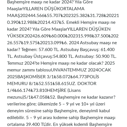
Başhemşire maaşı ne kadar 2024? Yıla Göre
MaaşlarYILLAREN DÜŞÜKORTALAMA
MAAŞ202444.566₺55.707₺202325.382₺31.728₺20221
0.390₺12.988₺20214.437₺5. Emekli Hemşire maaşı ne
kadar 2024? Yıla Göre MaaşlarYILLAREN DÜŞÜKEN
YÜKSEK202426.609₺60.000₺202315.998₺37.500₺202
26.557₺19.575₺20213.099₺6. 2024 Astsubay maaşı ne
kadar? Teğmen: 57.600 TL. Astsubay Başçavuş: 61.400
TL. Astsubay Üstçavuş:54.800 TL. Astsubay: 50.900 TL.
Temmuz 2024’te Hemşire maaşı ne kadar olacak? 2025
memur zammı tablosuUNVANTEMMUZ 2024OCAK
2025BAŞKOMİSER 3/1₺58.072₺64.773POLİS
MEMURU 8/1₺52.551₺58.615UZ. DOKTOR
1/4₺66.174₺73.810HEMŞİRE (Lisans
mezunu)5/1₺47.058₺52. Başhemşire ne kadar kazanır?
verilerine göre; ülkemizde 5 – 9 yıl ve 10+ yıl üzeri
deneyim süresine sahip Başhemşire, deneyimli kabul
edilebilir. 5 – 9 yıl arası kıdeme sahip Başhemşire maaşı
ortalama 39.400 TL’dir. En yüksek kıdemli Başhemşire