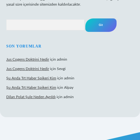
yasal süre içerisinde sitemizden kaldırılacaktır.
Arama
SON YORUMLAR
Jus Cogens Doktrini Nedir
için
admin
Jus Cogens Doktrini Nedir
için
Sevgi
Şu Anda Trt Haber Spikeri Kim
için
admin
Şu Anda Trt Haber Spikeri Kim
için
Alpay
Dilan Polat Şule Neden Ayrıldı
için
admin
per