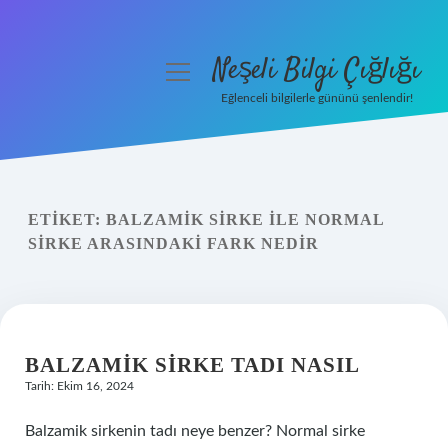
Neşeli Bilgi Çığlığı
menüyü
aç
Eğlenceli bilgilerle gününü şenlendir!
Anasayfa
Gizlilik Politikası
ETIKET:
BALZAMIK SIRKE ILE NORMAL
Yasal Uyarı
SIRKE ARASINDAKI FARK NEDIR
Hakkımızda
BALZAMIK SIRKE TADI NASIL
Tarih: Ekim 16, 2024
Balzamik sirkenin tadı neye benzer? Normal sirke