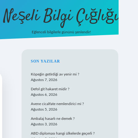
Neşeli Bilgi Çığlığı
Eğlenceli bilgilerle gününü şenlendir!
betexper
SIDEBAR
SON YAZILAR
Köpeğin getirdiği av yenir mi ?
Ağustos 7, 2026
Defol git hakaret midir ?
Ağustos 6, 2026
Avene cicalfate nemlendirici mi ?
Ağustos 5, 2026
Ambalaj hasarlı ne demek ?
Ağustos 3, 2026
ABD diploması hangi ülkelerde geçerli ?