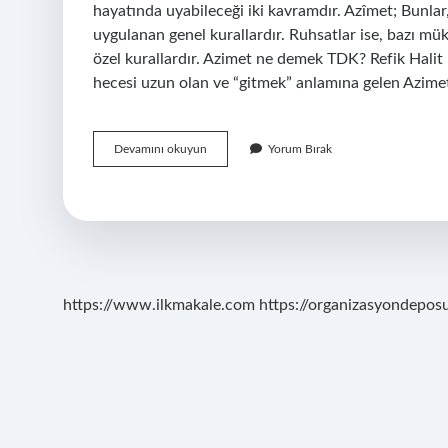
hayatında uyabileceği iki kavramdır. Azîmet; Bunla
uygulanan genel kurallardır. Ruhsatlar ise, bazı müke
özel kurallardır. Azimet ne demek TDK? Refik Halit 
hecesi uzun olan ve “gitmek” anlamına gelen Azim
Azimet
Devamını okuyun
Yorum Bırak
Anlamı
Nedir
https://www.ilkmakale.com
https://organizasyondepos