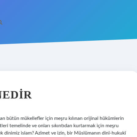
NEDIR
an bütün mükellefler için meşru kılınan orijinal hükümlerin
tleri temelinde ve onları sıkıntıdan kurtarmak için meşru
ek dinimiz islam? Azîmet ve izin, bir Müslümanın dinî-hukukî