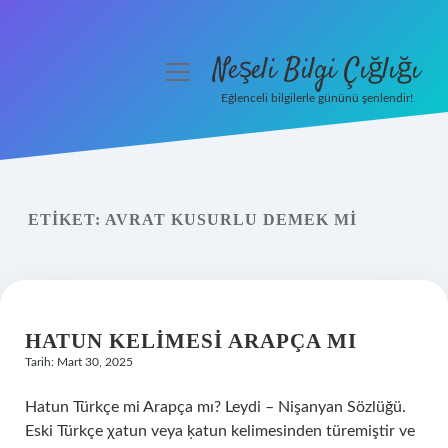
Neşeli Bilgi Çığlığı
menüyü
aç
Eğlenceli bilgilerle gününü şenlendir!
Anasayfa
Gizlilik Politikası
ETIKET:
AVRAT KUSURLU DEMEK MI
Yasal Uyarı
Hakkımızda
HATUN KELIMESI ARAPÇA MI
Tarih: Mart 30, 2025
Hatun Türkçe mi Arapça mı? Leydi – Nişanyan Sözlüğü.
Eski Türkçe χatun veya ḳatun kelimesinden türemiştir ve