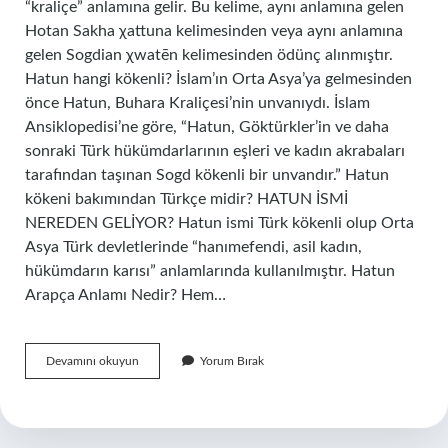
“kraliçe” anlamına gelir. Bu kelime, aynı anlamına gelen
Hotan Sakha χattuna kelimesinden veya aynı anlamına
gelen Sogdian χwatēn kelimesinden ödünç alınmıştır.
Hatun hangi kökenli? İslam’ın Orta Asya’ya gelmesinden
önce Hatun, Buhara Kraliçesi’nin unvanıydı. İslam
Ansiklopedisi’ne göre, “Hatun, Göktürkler’in ve daha
sonraki Türk hükümdarlarının eşleri ve kadın akrabaları
tarafından taşınan Sogd kökenli bir unvandır.” Hatun
kökeni bakımından Türkçe midir? HATUN İSMİ
NEREDEN GELİYOR? Hatun ismi Türk kökenli olup Orta
Asya Türk devletlerinde “hanımefendi, asil kadın,
hükümdarın karısı” anlamlarında kullanılmıştır. Hatun
Arapça Anlamı Nedir? Hem…
Hatun
Devamını okuyun
Yorum Bırak
Kelimesi
Arapça
Mı