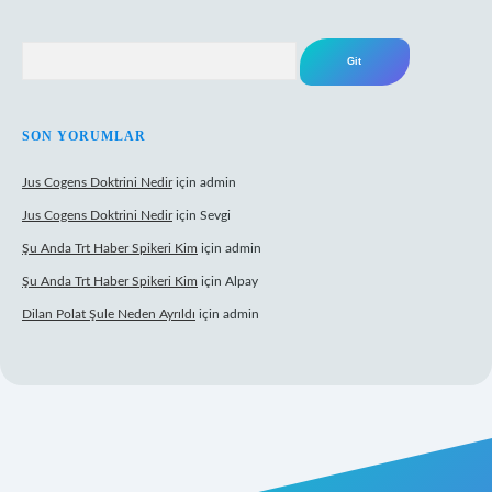
Arama
SON YORUMLAR
Jus Cogens Doktrini Nedir
için
admin
Jus Cogens Doktrini Nedir
için
Sevgi
Şu Anda Trt Haber Spikeri Kim
için
admin
Şu Anda Trt Haber Spikeri Kim
için
Alpay
Dilan Polat Şule Neden Ayrıldı
için
admin
exper